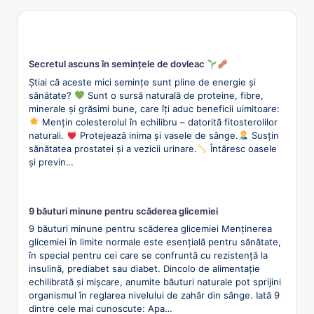
Secretul ascuns în semințele de dovleac
Știai că aceste mici semințe sunt pline de energie și
sănătate?
Sunt o sursă naturală de proteine, fibre,
minerale și grăsimi bune, care îți aduc beneficii uimitoare:
Mențin colesterolul în echilibru – datorită fitosterolilor
naturali.
Protejează inima și vasele de sânge.
Susțin
sănătatea prostatei și a vezicii urinare.
Întăresc oasele
și previn…
9 băuturi minune pentru scăderea glicemiei
9 băuturi minune pentru scăderea glicemiei Menținerea
glicemiei în limite normale este esențială pentru sănătate,
în special pentru cei care se confruntă cu rezistență la
insulină, prediabet sau diabet. Dincolo de alimentație
echilibrată și mișcare, anumite băuturi naturale pot sprijini
organismul în reglarea nivelului de zahăr din sânge. Iată 9
dintre cele mai cunoscute: Apa…