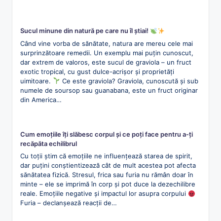
Sucul minune din natură pe care nu îl știai!
Când vine vorba de sănătate, natura are mereu cele mai
surprinzătoare remedii. Un exemplu mai puțin cunoscut,
dar extrem de valoros, este sucul de graviola – un fruct
exotic tropical, cu gust dulce-acrișor și proprietăți
uimitoare.
Ce este graviola? Graviola, cunoscută și sub
numele de soursop sau guanabana, este un fruct originar
din America…
Cum emoțiile îți slăbesc corpul și ce poți face pentru a-ți
recăpăta echilibrul
Cu toții știm că emoțiile ne influențează starea de spirit,
dar puțini conștientizează cât de mult acestea pot afecta
sănătatea fizică. Stresul, frica sau furia nu rămân doar în
minte – ele se imprimă în corp și pot duce la dezechilibre
reale. Emoțiile negative și impactul lor asupra corpului
Furia – declanșează reacții de…