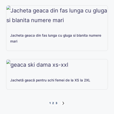
Jacheta geaca din fas lunga cu gluga si blanita numere
mari
Jachetă geacă pentru schi femei de la XS la 2XL
Paginație
1
2
3
NEXT
articole
PAGE