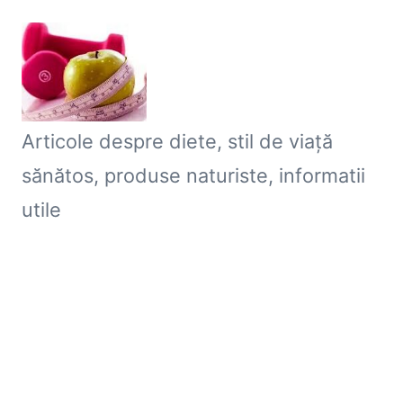
Skip
to
content
B
Articole despre diete, stil de viaţă
l
sănătos, produse naturiste, informatii
o
utile
g
S
l
a
b
ir