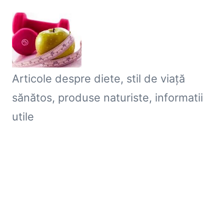
Skip
to
content
B
Articole despre diete, stil de viaţă
l
sănătos, produse naturiste, informatii
o
utile
g
S
l
a
b
ir