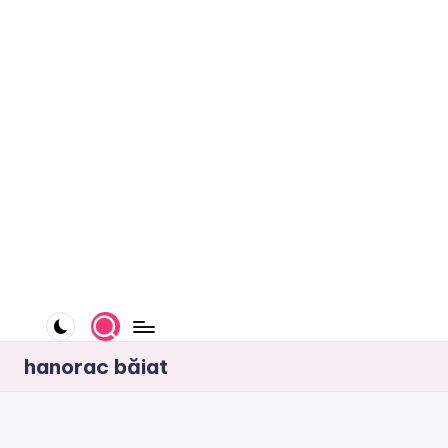
e
.
r
o
hanorac băiat