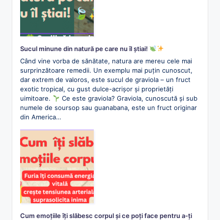
Sucul minune din natură pe care nu îl știai!
Când vine vorba de sănătate, natura are mereu cele mai
surprinzătoare remedii. Un exemplu mai puțin cunoscut,
dar extrem de valoros, este sucul de graviola – un fruct
exotic tropical, cu gust dulce-acrișor și proprietăți
uimitoare.
Ce este graviola? Graviola, cunoscută și sub
numele de soursop sau guanabana, este un fruct originar
din America…
Cum emoțiile îți slăbesc corpul și ce poți face pentru a-ți