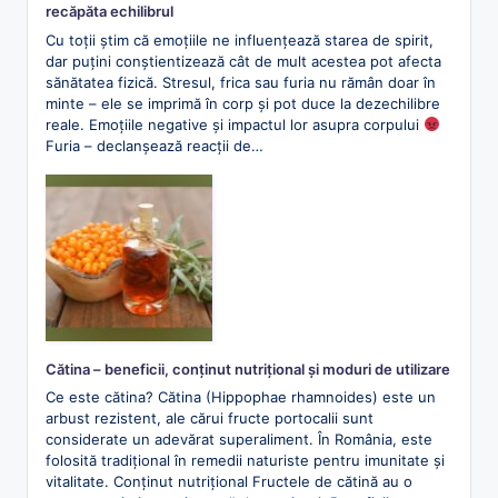
recăpăta echilibrul
Cu toții știm că emoțiile ne influențează starea de spirit,
dar puțini conștientizează cât de mult acestea pot afecta
sănătatea fizică. Stresul, frica sau furia nu rămân doar în
minte – ele se imprimă în corp și pot duce la dezechilibre
reale. Emoțiile negative și impactul lor asupra corpului
Furia – declanșează reacții de…
Cătina – beneficii, conținut nutrițional și moduri de utilizare
Ce este cătina? Cătina (Hippophae rhamnoides) este un
arbust rezistent, ale cărui fructe portocalii sunt
considerate un adevărat superaliment. În România, este
folosită tradițional în remedii naturiste pentru imunitate și
vitalitate. Conținut nutrițional Fructele de cătină au o