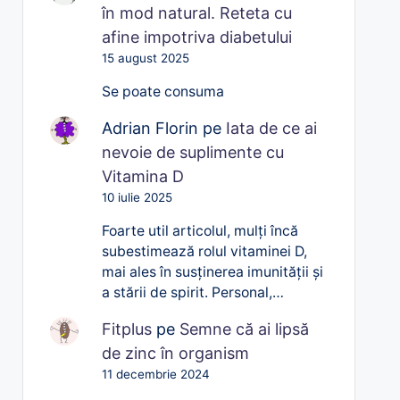
în mod natural. Reteta cu
afine impotriva diabetului
15 august 2025
Se poate consuma
Adrian Florin
pe
Iata de ce ai
nevoie de suplimente cu
Vitamina D
10 iulie 2025
Foarte util articolul, mulți încă
subestimează rolul vitaminei D,
mai ales în susținerea imunității și
a stării de spirit. Personal,…
Fitplus
pe
Semne că ai lipsă
de zinc în organism
11 decembrie 2024