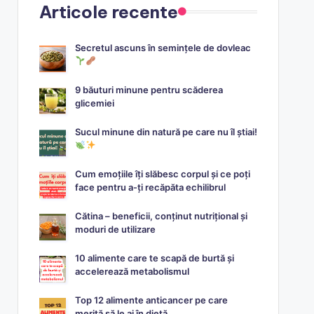
Articole recente
Secretul ascuns în semințele de dovleac
9 băuturi minune pentru scăderea
glicemiei
Sucul minune din natură pe care nu îl știai!
Cum emoțiile îți slăbesc corpul și ce poți
face pentru a-ți recăpăta echilibrul
Cătina – beneficii, conținut nutrițional și
moduri de utilizare
10 alimente care te scapă de burtă și
accelerează metabolismul
Top 12 alimente anticancer pe care
merită să le ai în dietă