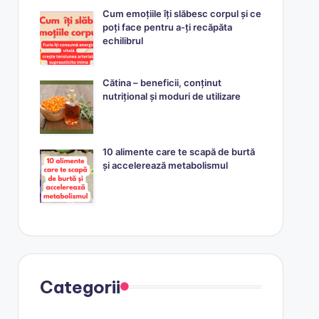
Cum emoțiile îți slăbesc corpul și ce
poți face pentru a-ți recăpăta
echilibrul
Cătina – beneficii, conținut
nutrițional și moduri de utilizare
10 alimente care te scapă de burtă
și accelerează metabolismul
Categorii