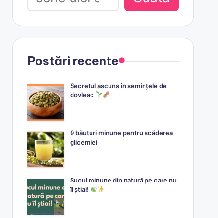
Postări recente
Secretul ascuns în semințele de
dovleac
9 băuturi minune pentru scăderea
glicemiei
Sucul minune din natură pe care nu
îl știai!