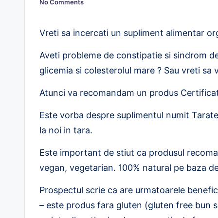
No Comments
i
r
Vreti sa incercati un supliment alimentar or
e
Aveti probleme de constipatie si sindrom de 
.
glicemia si colesterolul mare ? Sau vreti s
r
Atunci va recomandam un produs Certificat
o
Este vorba despre suplimentul numit Tarate 
la noi in tara.
Este important de stiut ca produsul recoman
vegan, vegetarian. 100% natural pe baza de 
Prospectul scrie ca are urmatoarele benefic
– este produs fara gluten (gluten free bun s