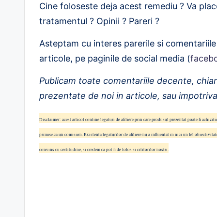
Cine foloseste deja acest remediu ? Va plac
tratamentul ? Opinii ? Pareri ?
Asteptam cu interes parerile si comentariile 
articole, pe paginile de social media (
faceb
Publicam toate comentariile decente, chia
prezentate de noi in articole, sau impotriva
Disclaimer: acest articol contine legaturi de afiliere prin care produsul prezentat poate fi achiziti
primeasca un comision. Existenta legaturilor de afiliere nu a influentat in nici un fel obiectivita
convins cu certitudine, si credem ca pot fi de folos si cititorilor nostri.