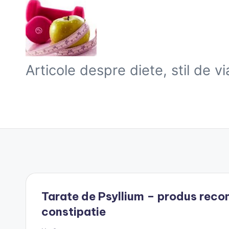
Skip
to
B
Articole despre diete, stil de v
content
l
o
g
S
l
a
Tarate de Psyllium – produs recom
constipatie
b