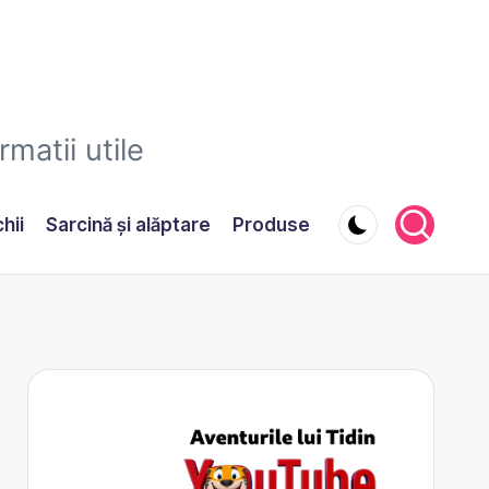
matii utile
hii
Sarcină şi alăptare
Produse