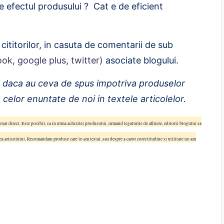
e efectul produsului ? Cat e de eficient
cititorilor, in casuta de comentarii de sub
ook,
google plus
,
twitter)
asociate blogului.
r daca au ceva de spus impotriva produselor
 celor enuntate de noi in textele articolelor.
onat direct. Este posibil, ca in urma achizitei produsului, urmand legaturile de afiliere, editorii blogului sa
tea articolului. Recomandam produse care le-am testat, sau despre a caror corectitudine si utilitate ne-am