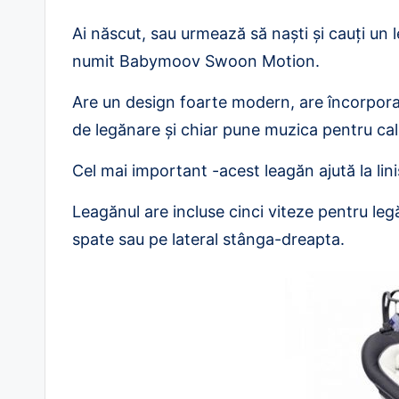
i
Ai născut, sau urmează să naști și cauți un 
r
numit Babymoov Swoon Motion.
e
Are un design foarte modern, are încorpora
.
de legănare și chiar pune muzica pentru ca
r
Cel mai important -acest leagăn ajută la lini
o
Leagănul are incluse cinci viteze pentru legăn
spate sau pe lateral stânga-dreapta.