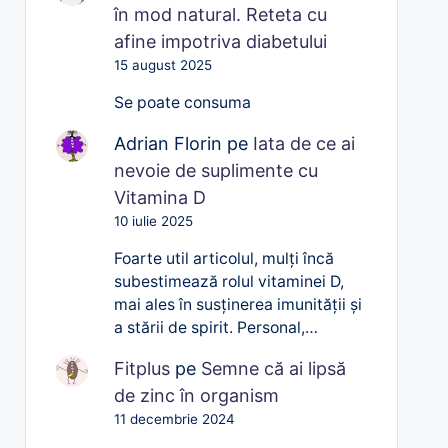
în mod natural. Reteta cu
afine impotriva diabetului
15 august 2025
Se poate consuma
Adrian Florin
pe
Iata de ce ai
nevoie de suplimente cu
Vitamina D
10 iulie 2025
Foarte util articolul, mulți încă
subestimează rolul vitaminei D,
mai ales în susținerea imunității și
a stării de spirit. Personal,…
Fitplus
pe
Semne că ai lipsă
de zinc în organism
11 decembrie 2024