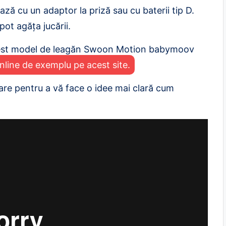
ază cu un adaptor la priză sau cu baterii tip D.
ot agăța jucării.
cest model de leagăn Swoon Motion babymoov
ine de exemplu pe acest site.
tare pentru a vă face o idee mai clară cum