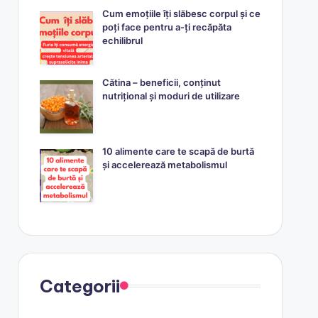
Cum emoțiile îți slăbesc corpul și ce
poți face pentru a-ți recăpăta
echilibrul
Cătina – beneficii, conținut
nutrițional și moduri de utilizare
10 alimente care te scapă de burtă
și accelerează metabolismul
Categorii