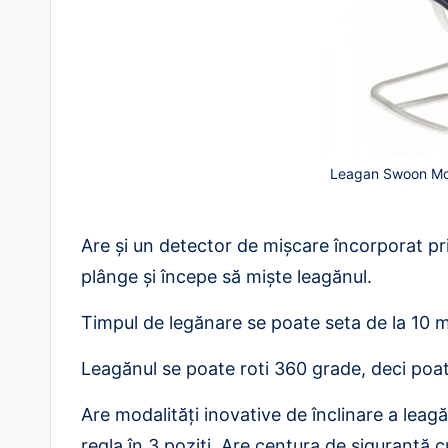
Leagan Swoon Mo
Are și un detector de mișcare încorporat pr
plânge și începe să miște leagănul.
Timpul de legănare se poate seta de la 10 m
Leagănul se poate roti 360 grade, deci poat
Are modalități inovative de înclinare a leagă
regla în 3 poziți. Are centura de siguranță cu