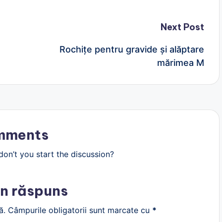
Next Post
Rochițe pentru gravide și alăptare
mărimea M
mments
n’t you start the discussion?
n răspuns
ă.
Câmpurile obligatorii sunt marcate cu
*