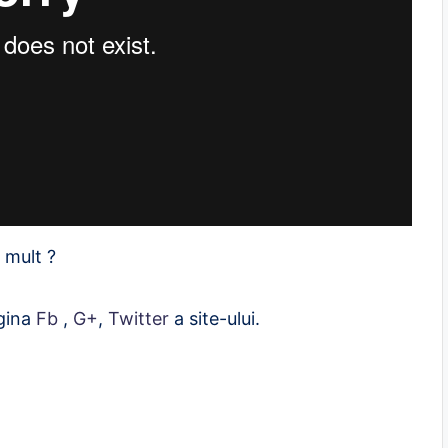
 mult ?
agina
Fb
,
G+
,
Twitter
a site-ului.