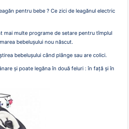
leagăn pentru bebe ? Ce zici de leagănul electric
t mai multe programe de setare pentru tîmplul
lmarea bebelușului nou născut.
știrea bebelușului când plânge sau are colici.
are și poate legăna în două feluri : în față și în