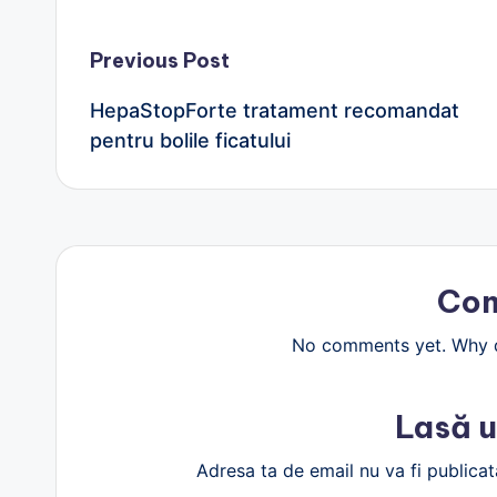
Post
Previous Post
HepaStopForte tratament recomandat
navigation
pentru bolile ficatului
Co
No comments yet. Why do
Lasă u
Adresa ta de email nu va fi publicat