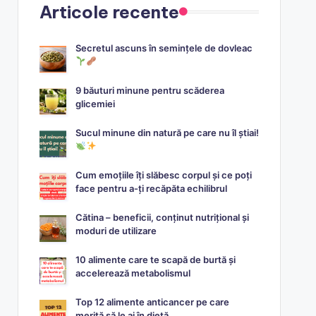
Articole recente
Secretul ascuns în semințele de dovleac
9 băuturi minune pentru scăderea
glicemiei
Sucul minune din natură pe care nu îl știai!
Cum emoțiile îți slăbesc corpul și ce poți
face pentru a-ți recăpăta echilibrul
Cătina – beneficii, conținut nutrițional și
moduri de utilizare
10 alimente care te scapă de burtă și
accelerează metabolismul
Top 12 alimente anticancer pe care
merită să le ai în dietă