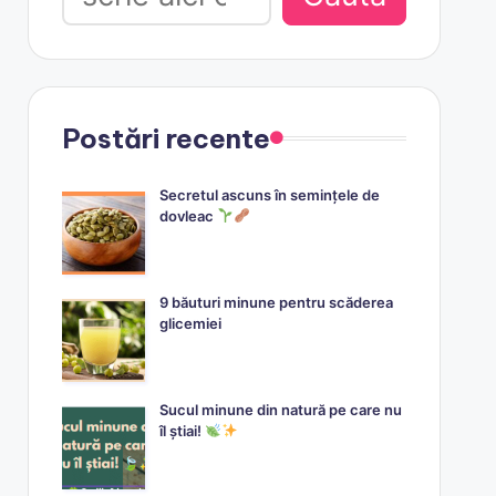
Postări recente
Secretul ascuns în semințele de
dovleac
9 băuturi minune pentru scăderea
glicemiei
Sucul minune din natură pe care nu
îl știai!