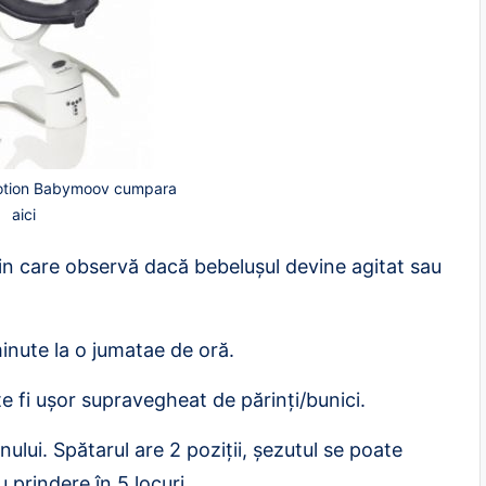
tion Babymoov cumpara
aici
in care observă dacă bebelușul devine agitat sau
inute la o jumatae de oră.
e fi ușor supravegheat de părinți/bunici.
nului. Spătarul are 2 poziții, șezutul se poate
 prindere în 5 locuri.