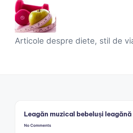
Skip
to
B
Articole despre diete, stil de v
content
l
o
g
S
l
a
Leagăn muzical bebeluși leagăn
b
No Comments