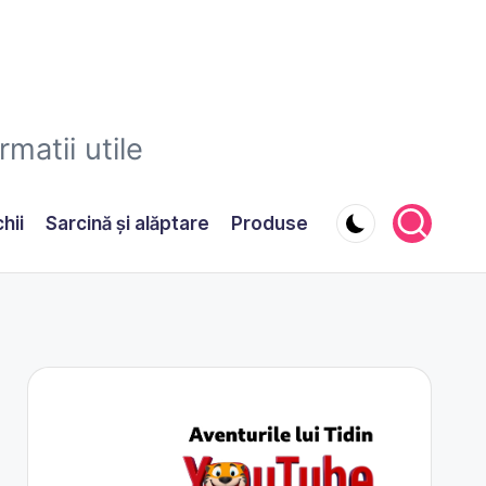
matii utile
hii
Sarcină şi alăptare
Produse