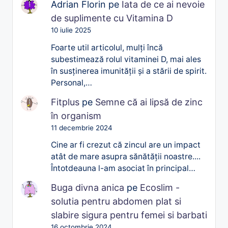
Adrian Florin
pe
Iata de ce ai nevoie
de suplimente cu Vitamina D
10 iulie 2025
Foarte util articolul, mulți încă
subestimează rolul vitaminei D, mai ales
în susținerea imunității și a stării de spirit.
Personal,…
Fitplus
pe
Semne că ai lipsă de zinc
în organism
11 decembrie 2024
Cine ar fi crezut că zincul are un impact
atât de mare asupra sănătății noastre....
Întotdeauna l-am asociat în principal…
Buga divna anica
pe
Ecoslim -
solutia pentru abdomen plat si
slabire sigura pentru femei si barbati
16 octombrie 2024