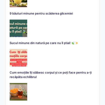
9 băuturi minune pentru scăderea glicemiei
Sucul minune din natură pe care nu îl știai!
Cum emoțiile îți slăbesc corpul și ce poți face pentru a-ți
recăpăta echilibrul