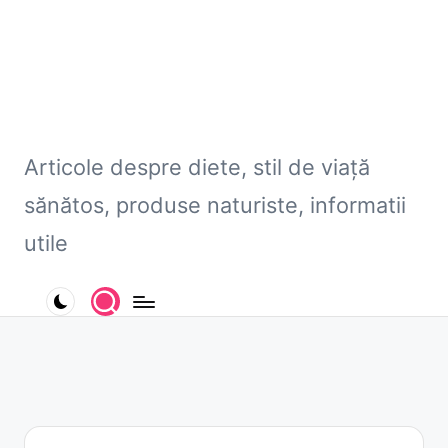
e
.
r
o
Articole despre diete, stil de viaţă
sănătos, produse naturiste, informatii
utile