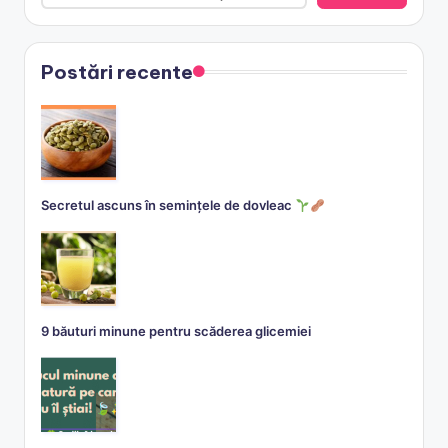
Postări recente
Secretul ascuns în semințele de dovleac
9 băuturi minune pentru scăderea glicemiei