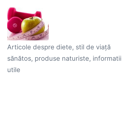
Skip
to
content
B
Articole despre diete, stil de viaţă
l
sănătos, produse naturiste, informatii
o
utile
g
S
l
a
b
ir